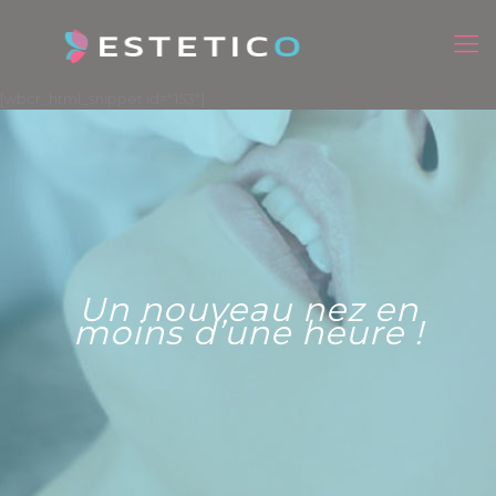
[wbcr_html_snippet id="153"]
Un nouveau nez en
moins d’une heure !