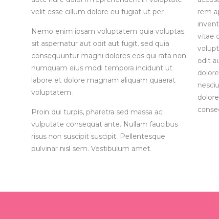
velit esse cillum dolore eu fugiat ut per
rem ap
invent
Nemo enim ipsam voluptatem quia voluptas
vitae 
sit aspernatur aut odit aut fugit, sed quia
volupt
consequuntur magni dolores eos qui rata non
odit a
numquam eius modi tempora incidunt ut
dolore
labore et dolore magnam aliquam quaerat
nesciu
voluptatem.
dolore
consec
Proin dui turpis, pharetra sed massa ac;
vulputate consequat ante. Nullam faucibus
risus non suscipit suscipit. Pellentesque
pulvinar nisl sem. Vestibulum amet.