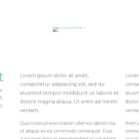
t
Lorem ipsum dolor sit amet,
Lorem
consectetur adipisicing elit, sed do
conse
N
eiusmod tempor incididunt ut labore et
eiusm
A
dolore magna aliqua. Ut enim ad minim
dolor
R
veniam,
venia
Quis nostrud exercitation ullamco laboris nisi
Anim i
ut aliquip ex ea commodo consequat. Duis
omnis 
aute irure dolor in reprehenderit in voluptate
accus