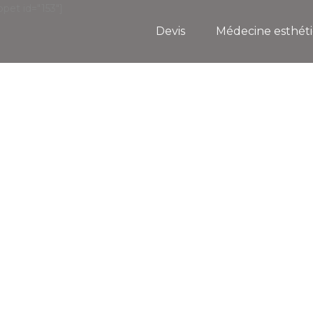
pet id="153"]
Devis
Médecine esthét
Interventions